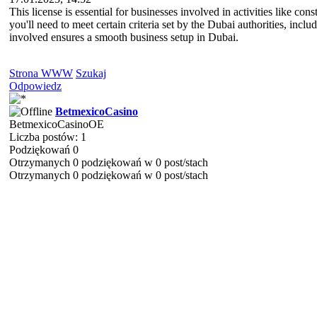
This license is essential for businesses involved in activities like c
you'll need to meet certain criteria set by the Dubai authorities, inclu
involved ensures a smooth business setup in Dubai.
Strona WWW
Szukaj
Odpowiedz
BetmexicoCasino
BetmexicoCasinoOE
Liczba postów: 1
Podziękowań 0
Otrzymanych 0 podziękowań w 0 post/stach
Otrzymanych 0 podziękowań w 0 post/stach