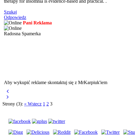
therapy for insomnia is evidence-based and practical. .
Szukaj
Odpowiedz
Pani Reklama
Radosna Spamerka
Aby wykupić reklame skontaktuj się z MrKarpiuk'iem
Strony (3):
« Wstecz
1
2
3