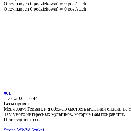
Otrzymanych 0 podziękowań w 0 post/stach
Otrzymanych 0 podziękowań w 0 post/stach
#61
11.01.2025, 16:44
Всем привет!
Меня зовут Герман, и я обожаю смотреть мультики онлайн на сай
Там много интересных мультиков, которые Вам понравятся.
Присоединяйтесь!
Strona WWW
Szukaj