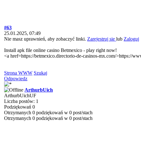
#63
25.01.2025, 07:49
Nie masz uprawnień, aby zobaczyć linki.
Zarejestruj sie
lub
Zaloguj
Install apk file online casino Betmexico - play right now!
<a href=https://betmexico.directorio-de-casinos-mx.com/>https://w
Strona WWW
Szukaj
Odpowiedz
ArthurbUich
ArthurbUichUF
Liczba postów: 1
Podziękowań 0
Otrzymanych 0 podziękowań w 0 post/stach
Otrzymanych 0 podziękowań w 0 post/stach