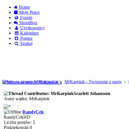
Home
Moje Prace
Forum
ShoutBox
Użytkownicy
Kalendarz
Pomoc
Szukaj
Logowanie
Logowanie Facebook
Rejestracja
Witam na stronie MrKarpiuk'a
MrKarpiuk - Tworzenie z pasją
Scarlett Johansson
Autor wątku: MrKarpiuk
RandyCek
RandyCekHD
Liczba postów: 2
Podziękowań 0