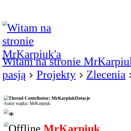
Logowanie
Logowanie Facebook
Rejestracja
Witam na stronie MrKarpiu
pasją
Projekty
Zlecenia
Dotacje
Autor wątku: MrKarpiuk
MrKarpiuk