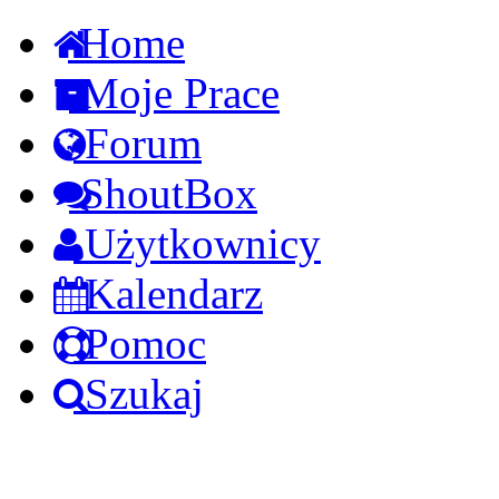
Home
Moje Prace
Forum
ShoutBox
Użytkownicy
Kalendarz
Pomoc
Szukaj