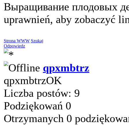
Выращивание плодовых дер
uprawnień, aby zobaczyć li
Strona WWW
Szukaj
Odpowiedz
qpxmbtrz
qpxmbtrzOK
Liczba postów: 9
Podziękowań 0
Otrzymanych 0 podziękowań