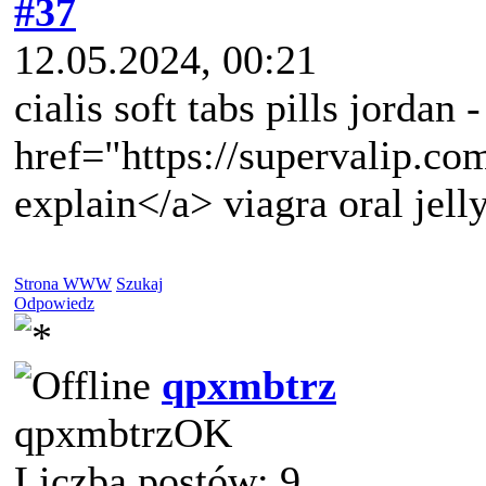
#37
12.05.2024, 00:21
cialis soft tabs pills jordan 
href="https://supervalip.com
explain</a> viagra oral jell
Strona WWW
Szukaj
Odpowiedz
qpxmbtrz
qpxmbtrzOK
Liczba postów: 9