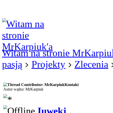
Logowanie
Logowanie Facebook
Rejestracja
Witam na stronie MrKarpiu
pasją
Projekty
Zlecenia
Kontakt
Autor wątku: MrKarpiuk
Iuwekj