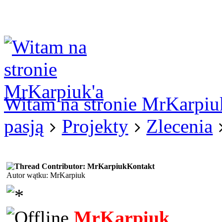
Logowanie
Logowanie Facebook
Rejestracja
Witam na stronie MrKarpiu
pasją
Projekty
Zlecenia
Kontakt
Autor wątku: MrKarpiuk
MrKarpiuk