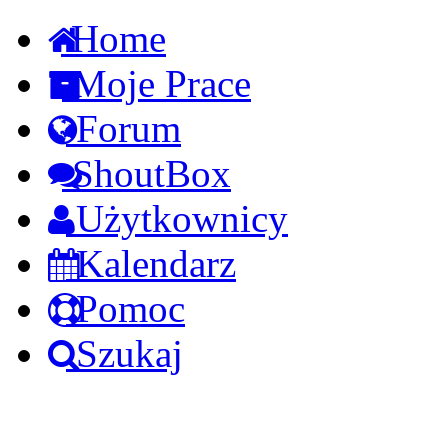
Home
Moje Prace
Forum
ShoutBox
Użytkownicy
Kalendarz
Pomoc
Szukaj