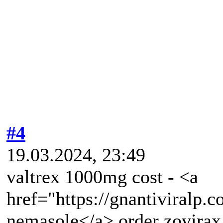
#4
19.03.2024, 23:49
valtrex 1000mg cost - <a
href="https://gnantiviralp
nemasole</a> order zovirax