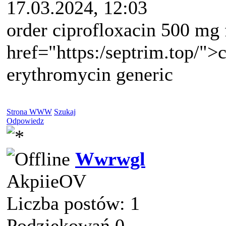
17.03.2024, 12:03
order ciprofloxacin 500 mg f
href="https:/septrim.top/"
erythromycin generic
Strona WWW
Szukaj
Odpowiedz
Wwrwgl
AkpiieOV
Liczba postów: 1
Podziękowań 0