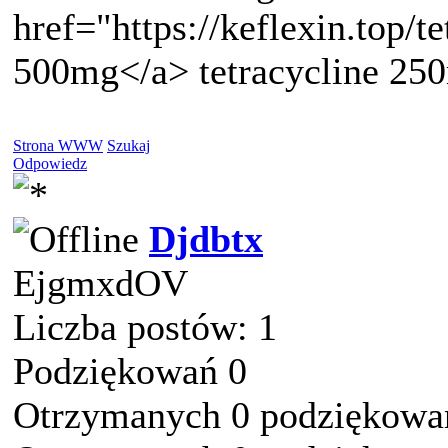
href="https://keflexin.top/te
500mg</a> tetracycline 25
Strona WWW
Szukaj
Odpowiedz
Djdbtx
EjgmxdOV
Liczba postów: 1
Podziękowań 0
Otrzymanych 0 podziękowań