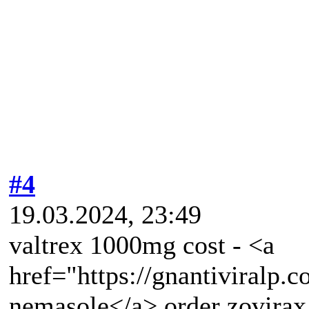
#4
19.03.2024, 23:49
valtrex 1000mg cost - <a
href="https://gnantiviralp
nemasole</a> order zovirax