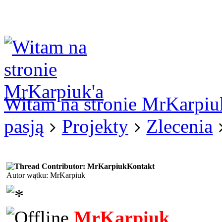
Logowanie
Logowanie Facebook
Rejestracja
Witam na stronie MrKarpiu
pasją
Projekty
Zlecenia
Kontakt
Autor wątku: MrKarpiuk
MrKarpiuk