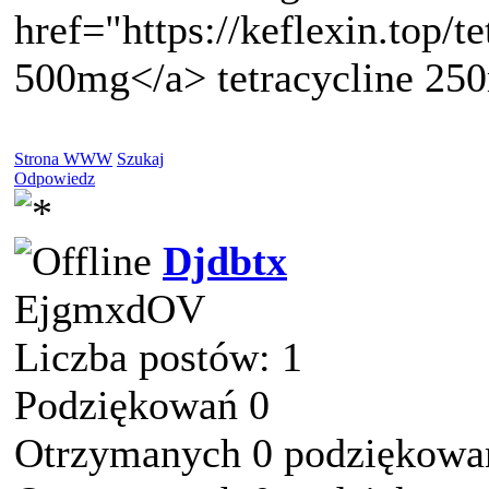
href="https://keflexin.top/te
500mg</a> tetracycline 25
Strona WWW
Szukaj
Odpowiedz
Djdbtx
EjgmxdOV
Liczba postów: 1
Podziękowań 0
Otrzymanych 0 podziękowań