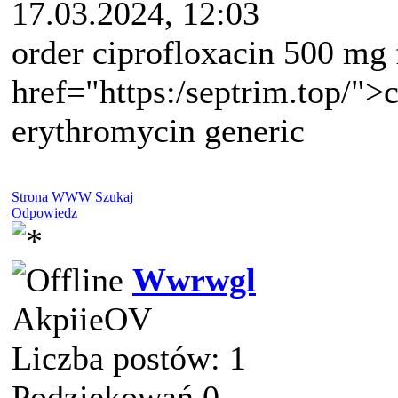
17.03.2024, 12:03
order ciprofloxacin 500 mg f
href="https:/septrim.top/"
erythromycin generic
Strona WWW
Szukaj
Odpowiedz
Wwrwgl
AkpiieOV
Liczba postów: 1
Podziękowań 0