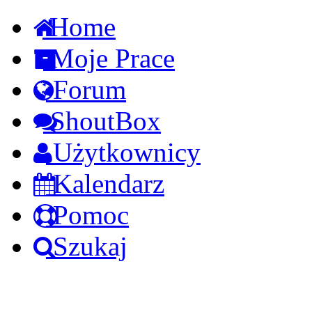
Home
Moje Prace
Forum
ShoutBox
Użytkownicy
Kalendarz
Pomoc
Szukaj