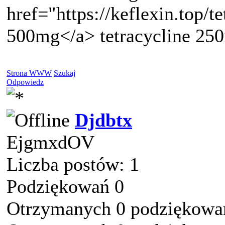
href="https://keflexin.top/te
500mg</a> tetracycline 25
Strona WWW
Szukaj
Odpowiedz
Djdbtx
EjgmxdOV
Liczba postów: 1
Podziękowań 0
Otrzymanych 0 podziękowań