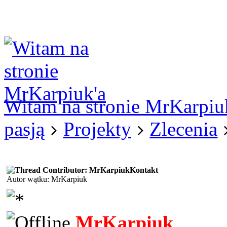
Logowanie
Logowanie Facebook
Rejestracja
Witam na stronie MrKarpiu
pasją
Projekty
Zlecenia
Kontakt
Autor wątku: MrKarpiuk
MrKarpiuk