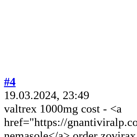
#4
19.03.2024, 23:49
valtrex 1000mg cost - <a
href="https://gnantiviralp
nemasole</a> order zovirax