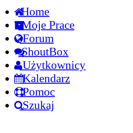
Home
Moje Prace
Forum
ShoutBox
Użytkownicy
Kalendarz
Pomoc
Szukaj