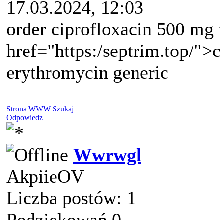
17.03.2024, 12:03
order ciprofloxacin 500 mg f
href="https:/septrim.top/"
erythromycin generic
Strona WWW
Szukaj
Odpowiedz
Wwrwgl
AkpiieOV
Liczba postów: 1
Podziękowań 0