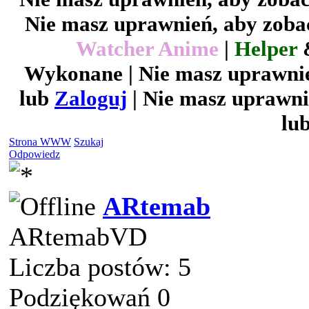
Nie masz uprawnień, aby zobac
Watcher Anime
|
Helper
Wykonane | Nie masz uprawnie
lub
Zaloguj
| Nie masz uprawni
lu
Strona WWW
Szukaj
Odpowiedz
ARtemab
ARtemabVD
Liczba postów: 5
Podziękowań 0