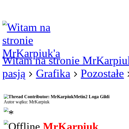
Logowanie
Logowanie Facebook
Rejestracja
Witam na stronie MrKarpiu
pasją
Grafika
Pozostałe
Metin2 Loga Gildi
Autor wątku: MrKarpiuk
MrKarpiuk