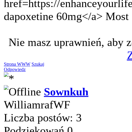
href=https://enhanceyourlif
dapoxetine 60mg</a> Most o
Nie masz uprawnień, aby z
Z
Strona WWW
Szukaj
Odpowiedz
Sownkuh
WilliamrafWF
Liczba postów: 3
Podziękowań 0