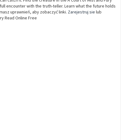
can catch it. Find the creature in the A Court of Mist and Fury
ull encounter with the truth-teller. Learn what the future holds
e masz uprawnień, aby zobaczyć linki.
Zarejestruj sie
lub
ury Read Online Free