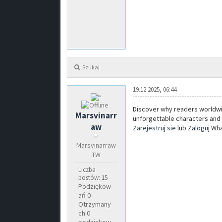
Szukaj
19.12.2025, 06:44
Discover why readers worldwid
Marsvinarr
unforgettable characters and 
aw
Zarejestruj sie
lub
Zaloguj
What
Marsvinarraw
TW
Liczba
postów: 15
Podziękow
ań 0
Otrzymany
ch 0