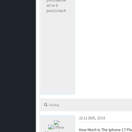
podziękow
ań w 0
post/stach
Szukaj
22.12.2025, 22:53
How Much Is The Iphone 17 Plu