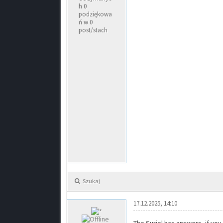
h 0
podziękowa
ń w 0
post/stach
Szukaj
17.12.2025, 14:10