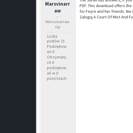
The Suriel has answers, if you 
Marsvinarr
PDF. This download offers the f
aw
for Feyre and her friends. Ni
Zaloguj
A Court Of Mist And F
Marsvinarraw
TW
Liczba
postów: 15
Podziękow
ań 0
Otrzymany
ch 0
podziękow
ań w 0
post/stach