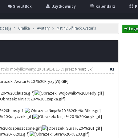
ShoutBox
Użytkownicy
Kalendarz
P
z pasją
Grafika
Avatary
Metin2 Gif Pack Avatar's
Logo
tatnio modyfikowany: 20.01.2014, 15:09 przez
MrKarpiuk
.)
#1