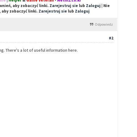
ime
|
Helper
&
Game Veteran
-
Metin2.co.kr
nień, aby zobaczyć linki.
Zarejestruj sie
lub
Zaloguj
| Nie
 aby zobaczyć linki.
Zarejestruj sie
lub
Zaloguj
Odpowiedz
#2
ing. There's a lot of useful information here.