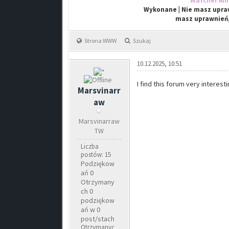
Watcher An
Wykonane | Nie masz upraw
masz uprawnień,
Strona WWW
Szukaj
10.12.2025, 10:51
I find this forum very interest
Marsvinarr
aw
Marsvinarraw
TW
Liczba
postów: 15
Podziękow
ań 0
Otrzymany
ch 0
podziękow
ań w 0
post/stach
Otrzymanyc