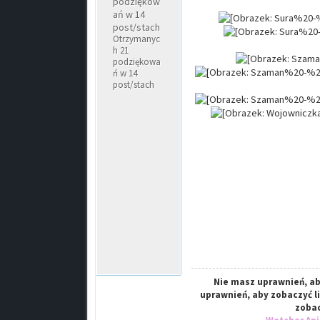
podziękow
ań w 14
post/stach
Otrzymanyc
h 21
podziękowa
ń w 14
post/stach
Nie masz uprawnień, ab
uprawnień, aby zobaczyć l
zobac