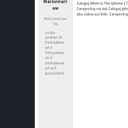
Marsvinarr
Zaloguj
When Is The Iphone 17
aw
Zarejestruj sie
lub
Zaloguj
Iph
aby zobaczyć linki.
Zarejestru
Marsvinarraw
TW
Liczba
postów: 15
Podziękow
ań 0
Otrzymany
ch 0
podziękow
ań w 0
post/stach