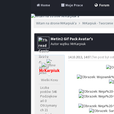
Home
Moje Prace
Forum
Witam na stronie MrKarpiuk'a
MrKarpiuk - Tworzenie 
Metin2 Gif Pack Avatar's
Autor wątku: MrKarpiuk
14.10.2013, 14:07
(Ten post był os
MrKarpiuk
Wielki Koxu
Liczba
postów: 546
Podziękow
ań 0
Otrzymany
ch 21