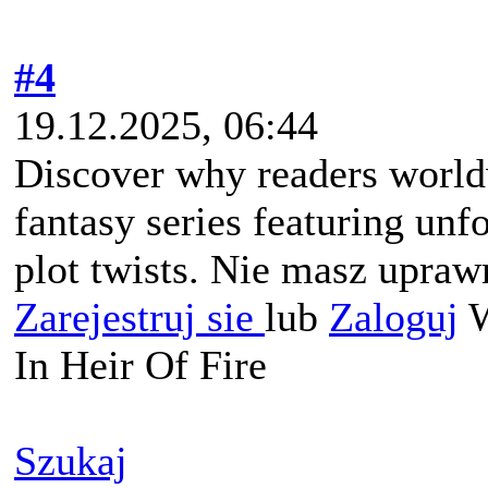
#4
19.12.2025, 06:44
Discover why readers worldw
fantasy series featuring unf
plot twists. Nie masz upraw
Zarejestruj sie
lub
Zaloguj
W
In Heir Of Fire
Szukaj