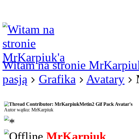
Logowanie
Logowanie Facebook
Rejestracja
Witam na stronie MrKarpiu
pasją
Grafika
Avatary
Metin2 Gif Pack Avatar's
Autor wątku: MrKarpiuk
MrKarpiuk