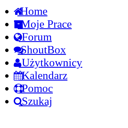
Home
Moje Prace
Forum
ShoutBox
Użytkownicy
Kalendarz
Pomoc
Szukaj