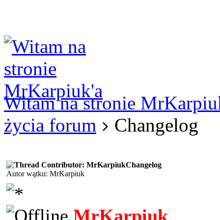
Logowanie
Logowanie Facebook
Rejestracja
Witam na stronie MrKarpiu
życia forum
Changelog
Changelog
Autor wątku: MrKarpiuk
MrKarpiuk