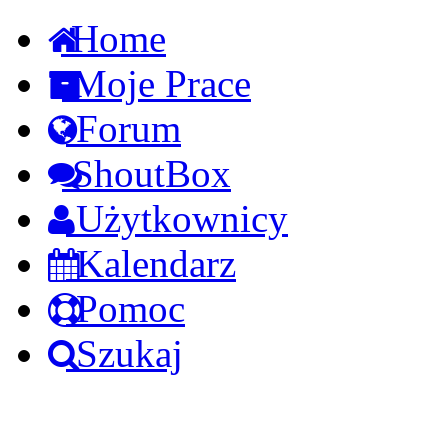
Home
Moje Prace
Forum
ShoutBox
Użytkownicy
Kalendarz
Pomoc
Szukaj