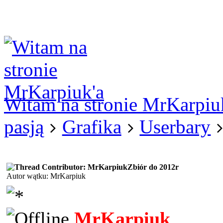
Logowanie
Logowanie Facebook
Rejestracja
Witam na stronie MrKarpiu
pasją
Grafika
Userbary
Zbiór do 2012r
Autor wątku: MrKarpiuk
MrKarpiuk