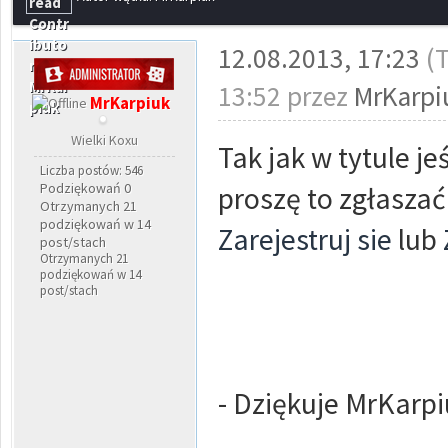
12.08.2013, 17:23
(
13:52 przez
MrKarpi
MrKarpiuk
Wielki Koxu
Tak jak w tytule je
Liczba postów: 546
Podziękowań 0
proszę to zgłaszać
Otrzymanych 21
podziękowań w 14
Zarejestruj sie
lub
post/stach
Otrzymanych 21
podziękowań w 14
post/stach
- Dziękuje MrKarp