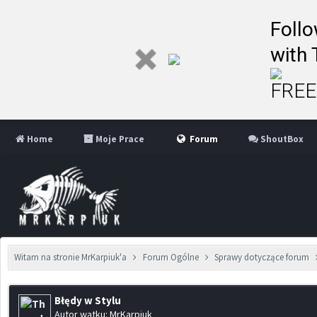
Follo
with 
FREE 
Home
Moje Prace
Forum
ShoutBox
Witam na stronie MrKarpiuk'a
Forum Ogólne
Sprawy dotyczące forum
Błędy w Stylu
Autor wątku: MrKarpiuk