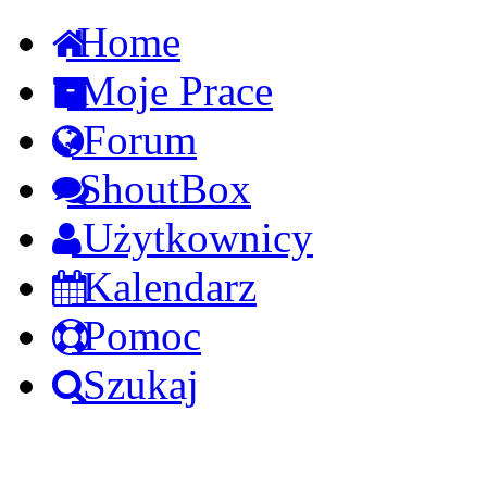
Home
Moje Prace
Forum
ShoutBox
Użytkownicy
Kalendarz
Pomoc
Szukaj