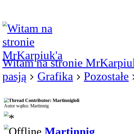
Logowanie
Logowanie Facebook
Rejestracja
Witam na stronie MrKarpiu
pasją
Grafika
Pozostałe
loli
Autor wątku: Martinnig
Martinnig