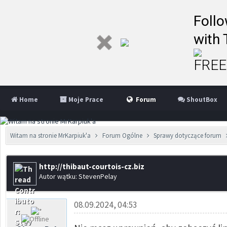
Follo
with 
FREE 
Home
Moje Prace
Forum
ShoutBox
Witam na stronie MrKarpiuk'a
Forum Ogólne
Sprawy dotyczące forum
http://thibaut-courtois-cz.biz
Autor wątku: StevenPelay
08.09.2024, 04:53