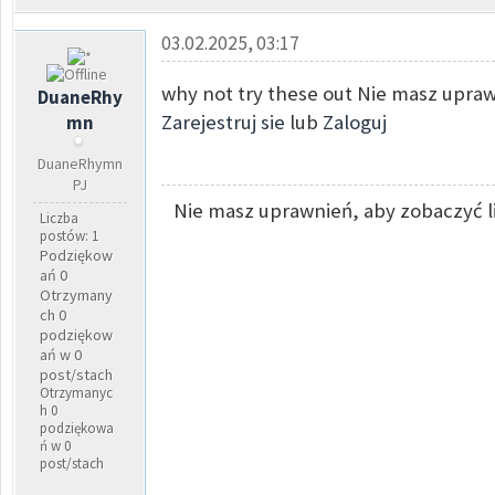
03.02.2025, 03:17
why not try these out Nie masz upraw
DuaneRhy
Zarejestruj sie
lub
Zaloguj
mn
DuaneRhymn
PJ
Nie masz uprawnień, aby zobaczyć l
Liczba
postów: 1
Podziękow
ań 0
Otrzymany
ch 0
podziękow
ań w 0
post/stach
Otrzymanyc
h 0
podziękowa
ń w 0
post/stach