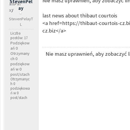
Nie masz uprawnień, aby zobaczyć lin
StevenPel
ay
last news about thibaut courtois
StevenPelayT
<a href=https://thibaut-courtois-cz.b
L
cz.biz</a>
Liczba
postów: 17
Podziękow
ań 0
Nie masz uprawnień, aby zobaczyć l
Otrzymany
ch 0
podziękow
ań w 0
post/stach
Otrzymanyc
h 0
podziękowa
ń w 0
post/stach