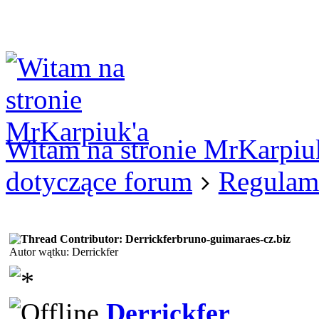
Logowanie
Logowanie Facebook
Rejestracja
Witam na stronie MrKarpiu
dotyczące forum
Regulam
bruno-guimaraes-cz.biz
Autor wątku: Derrickfer
Derrickfer