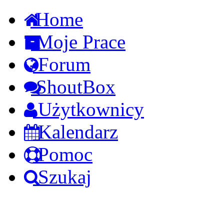
Home
Moje Prace
Forum
ShoutBox
Użytkownicy
Kalendarz
Pomoc
Szukaj