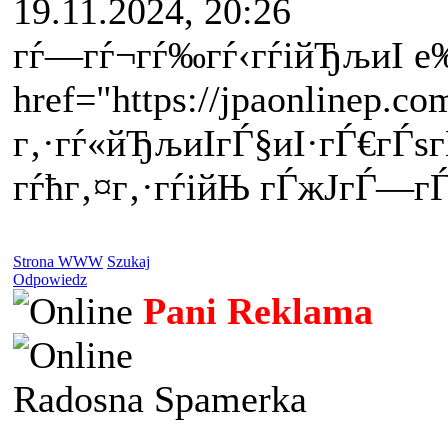
19.11.2024, 20:26
гѓ—гѓ¬гѓ‰гѓ‹гѓійЂљиІ
е
href="https://jpaonlinep.co
г‚·гѓ«йЂљиІ
гЃ§иІ·гЃ€гЃѕ
гѓћг‚¤г‚·гѓійЊ гЃ
ж­ЈгЃ—г
Strona WWW
Szukaj
Odpowiedz
Pani Reklama
Radosna Spamerka