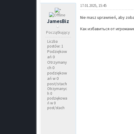
17.01.2025, 15:45
Nie masz uprawnień, aby zobac
JamesBiz
Как избавиться от игромани
Początkujący
Liczba
postów: 1
Podziękow
ań 0
Otrzymany
ch 0
podziękow
ań w 0
post/stach
Otrzymanyc
h 0
podziękowa
ń w 0
post/stach