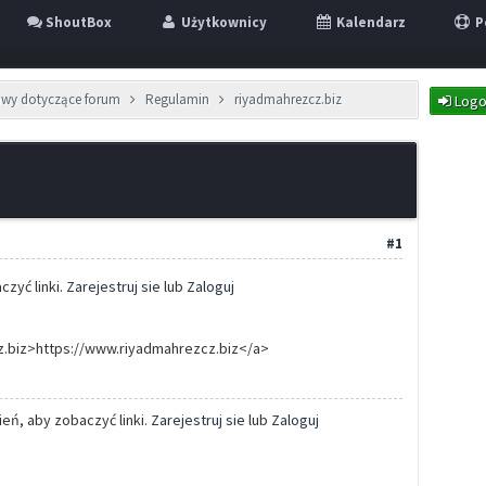
ShoutBox
Użytkownicy
Kalendarz
P
awy dotyczące forum
Regulamin
riyadmahrezcz.biz
Logo
#1
zyć linki.
Zarejestruj sie
lub
Zaloguj
z.biz>https://www.riyadmahrezcz.biz</a>
eń, aby zobaczyć linki.
Zarejestruj sie
lub
Zaloguj