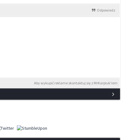
Odpowiedz
Aby wykupić reklame skontaktuj się z MrKarpiuk'iem