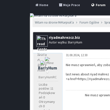
Home
Moje Prace
Forum
Witam na stronie MrKarpiuk'a
Forum Ogólne
Spr
riyadmahrezcz.biz
Autor wątku: BarryHum
31.08.2024, 12:30
Nie masz uprawnień, aby zobac
BarryHum
last news about riyad mahrez
BarryHumRC
<a href=https://riyadmahrezc
Liczba
postów: 11
Podziękow
Nie masz uprawni
ań 0
Otrzymany
ch 0