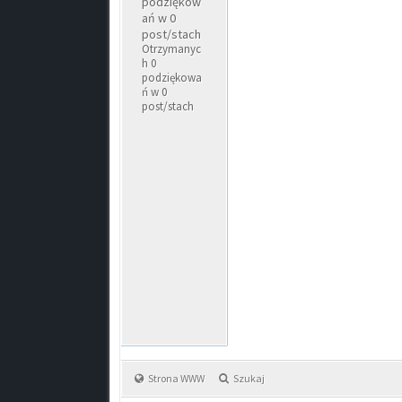
podziękow
ań w 0
post/stach
Otrzymanyc
h 0
podziękowa
ń w 0
post/stach
Strona WWW
Szukaj