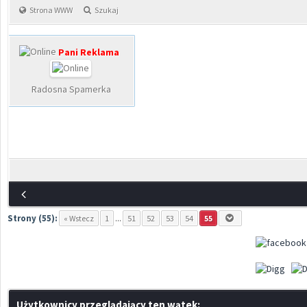
Strona WWW
Szukaj
Pani Reklama
Radosna Spamerka
Strony (55):
« Wstecz
1
...
51
52
53
54
55
Użytkownicy przeglądający ten wątek: