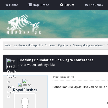
Home
Moje Prace
Forum
ShoutBox
Witam na stronie MrKarpiuk'a
Forum Ogólne
Sprawy dotyczące forum
Breaking Boundaries: The Viagra Conference
Autor wątku: Johnnypibia
13.05.2026, 08:58
новое казино Ирис! Прямая ссылка в 
RoyalFlusher