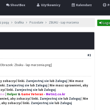
ShoutBox
Użytkownicy
Kalendarz
P
z pasją
Grafika
Pozostałe
ZBUKU - Łap marzenia
Logo
#1
y zobaczyć linki.
Zarejestruj sie
lub
Zaloguj
| Nie masz
inki.
Zarejestruj sie
lub
Zaloguj
| Nie masz uprawnień, aby
zyć linki.
Zarejestruj sie
lub
Zaloguj
ime
|
Helper
&
Game Veteran
-
Metin2.co.kr
nień, aby zobaczyć linki.
Zarejestruj sie
lub
Zaloguj
| Nie
 aby zobaczyć linki.
Zarejestruj sie
lub
Zaloguj