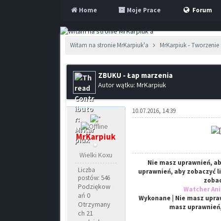
Home
Moje Prace
Forum
Witam na stronie MrKarpiuk'a
MrKarpiuk - Tworzenie 
ZBUKU - Łap marzenia
Autor wątku: MrKarpiuk
10.07.2016, 14:39
MrKarpiuk
Wielki Koxu
Nie masz uprawnień, ab
Liczba
uprawnień, aby zobaczyć l
postów: 546
zobac
Podziękow
Watcher An
ań 0
Wykonane | Nie masz upraw
Otrzymany
masz uprawnień,
ch 21