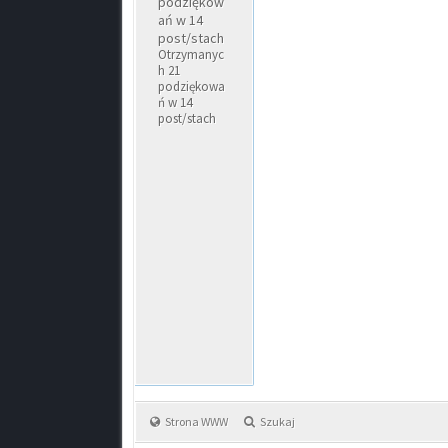
podziękow
ań w 14
post/stach
Otrzymanyc
h 21
podziękowa
ń w 14
post/stach
Strona WWW
Szukaj