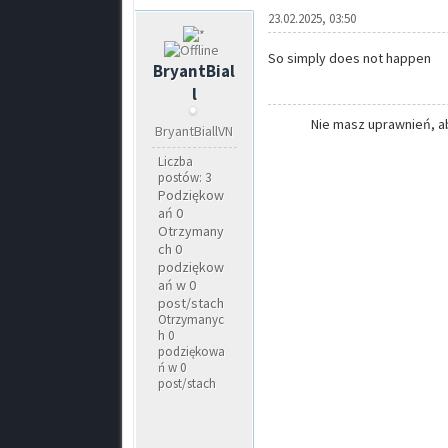
23.02.2025, 03:50
So simply does not happen
BryantBial
l
Nie masz uprawnień, ab
BryantBiallVN
Liczba
postów: 3
Podziękow
ań 0
Otrzymany
ch 0
podziękow
ań w 0
post/stach
Otrzymanyc
h 0
podziękowa
ń w 0
post/stach