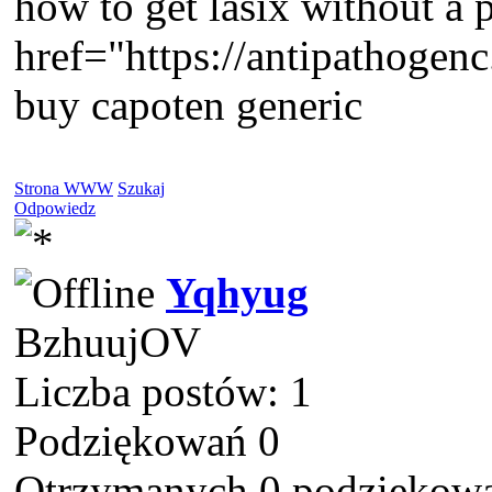
how to get lasix without a p
href="https://antipathogen
buy capoten generic
Strona WWW
Szukaj
Odpowiedz
Yqhyug
BzhuujOV
Liczba postów: 1
Podziękowań 0
Otrzymanych 0 podziękowa