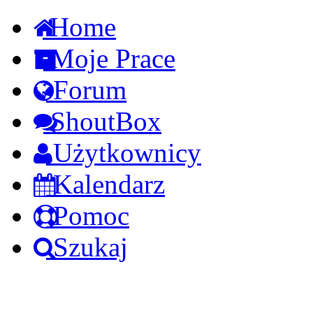
Home
Moje Prace
Forum
ShoutBox
Użytkownicy
Kalendarz
Pomoc
Szukaj