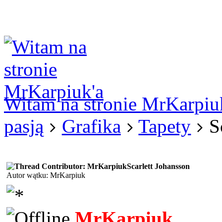
Logowanie
Logowanie Facebook
Rejestracja
Witam na stronie MrKarpiu
pasją
Grafika
Tapety
S
Scarlett Johansson
Autor wątku: MrKarpiuk
MrKarpiuk