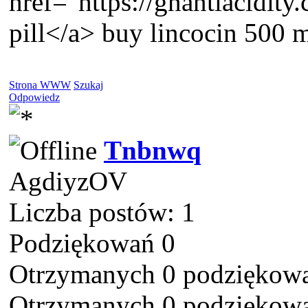
href="https://gnantiacidit
pill</a> buy lincocin 500 m
Strona WWW
Szukaj
Odpowiedz
Tnbnwq
AgdiyzOV
Liczba postów: 1
Podziękowań 0
Otrzymanych 0 podziękowa
Otrzymanych 0 podziękowa