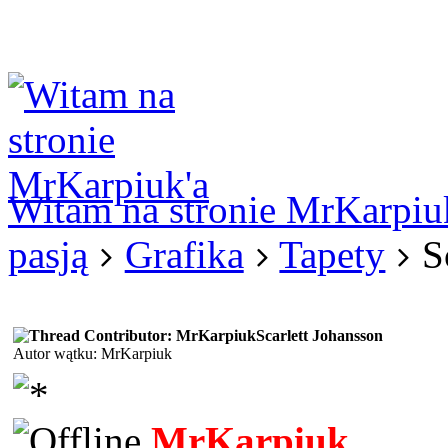
Logowanie
Logowanie Facebook
Rejestracja
Witam na stronie MrKarpiu
pasją
Grafika
Tapety
S
Scarlett Johansson
Autor wątku: MrKarpiuk
MrKarpiuk