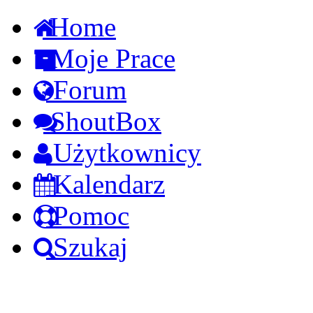
Home
Moje Prace
Forum
ShoutBox
Użytkownicy
Kalendarz
Pomoc
Szukaj