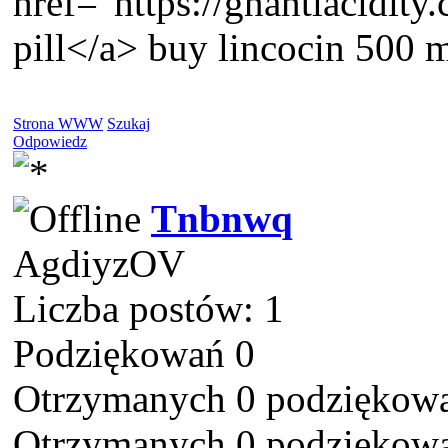
href="https://gnantiacidit
pill</a> buy lincocin 500 m
Strona WWW
Szukaj
Odpowiedz
Tnbnwq
AgdiyzOV
Liczba postów: 1
Podziękowań 0
Otrzymanych 0 podziękowa
Otrzymanych 0 podziękowa