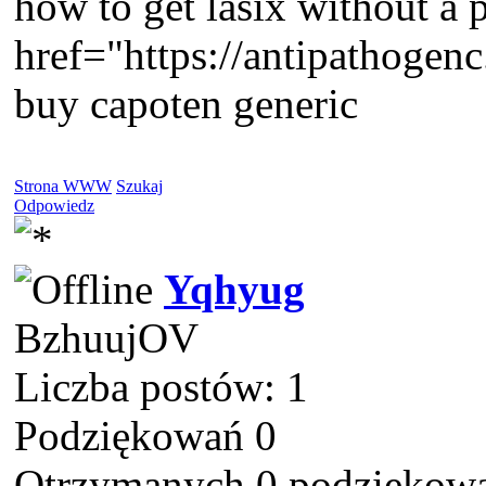
how to get lasix without a p
href="https://antipathogen
buy capoten generic
Strona WWW
Szukaj
Odpowiedz
Yqhyug
BzhuujOV
Liczba postów: 1
Podziękowań 0
Otrzymanych 0 podziękowa