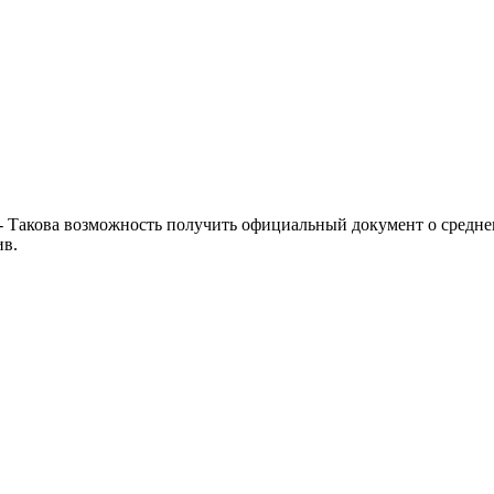
- Такова возможность получить официальный документ о средне
ив.