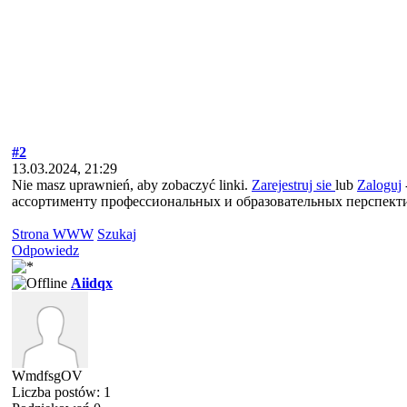
#2
13.03.2024, 21:29
Nie masz uprawnień, aby zobaczyć linki.
Zarejestruj sie
lub
Zaloguj
ассортименту профессиональных и образовательных перспект
Strona WWW
Szukaj
Odpowiedz
Aiidqx
WmdfsgOV
Liczba postów: 1