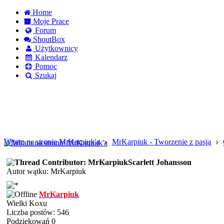
Home
Moje Prace
Forum
ShoutBox
Użytkownicy
Kalendarz
Pomoc
Szukaj
Logowanie
Logowanie Facebook
Rejestracja
Witam na stronie MrKarpiuk'a
MrKarpiuk - Tworzenie z pasją
Scarlett Johansson
Autor wątku: MrKarpiuk
MrKarpiuk
Wielki Koxu
Liczba postów: 546
Podziękowań 0