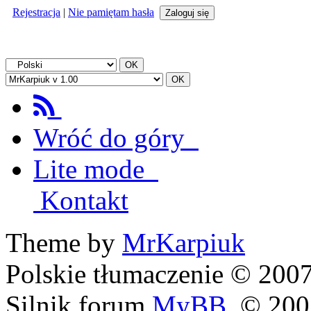
Rejestracja
|
Nie pamiętam hasła
Wróć do góry
Lite mode
Kontakt
Theme by
MrKarpiuk
Polskie tłumaczenie © 20
Silnik forum
MyBB
, © 20