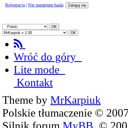
Rejestracja
|
Nie pamiętam hasła
Wróć do góry
Lite mode
Kontakt
Theme by
MrKarpiuk
Polskie tłumaczenie © 20
Silnik forum
MyBB
, © 20