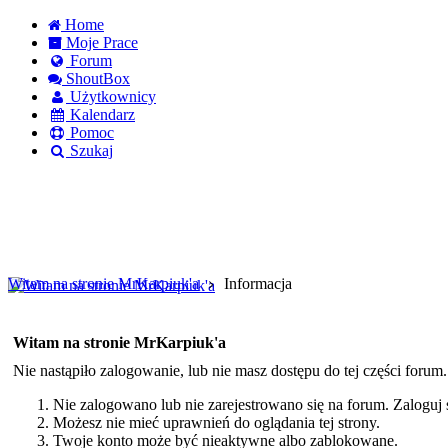
Home
Moje Prace
Forum
ShoutBox
Użytkownicy
Kalendarz
Pomoc
Szukaj
Logowanie
Logowanie Facebook
Rejestracja
Witam na stronie MrKarpiuk'a
Informacja
Witam na stronie MrKarpiuk'a
Nie nastąpiło zalogowanie, lub nie masz dostępu do tej części forum
Nie zalogowano lub nie zarejestrowano się na forum. Zaloguj si
Możesz nie mieć uprawnień do oglądania tej strony.
Twoje konto może być nieaktywne albo zablokowane.