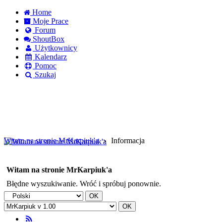
Home
Moje Prace
Forum
ShoutBox
Użytkownicy
Kalendarz
Pomoc
Szukaj
Logowanie
Logowanie Facebook
Rejestracja
Witam na stronie MrKarpiuk'a
Informacja
Witam na stronie MrKarpiuk'a
Błędne wyszukiwanie. Wróć i spróbuj ponownie.