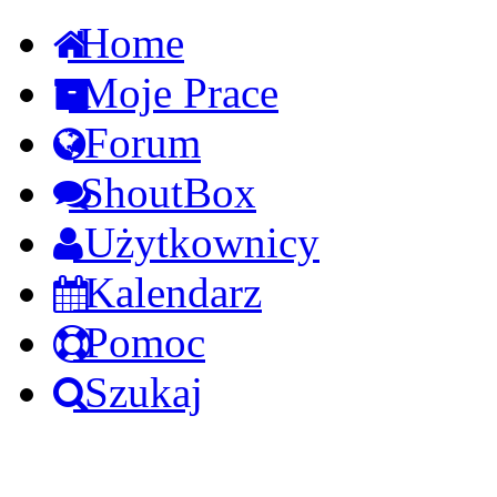
Home
Moje Prace
Forum
ShoutBox
Użytkownicy
Kalendarz
Pomoc
Szukaj