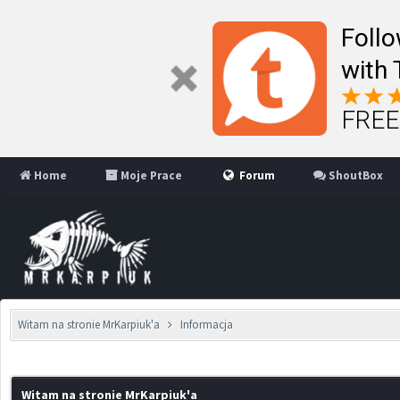
Follo
with 
FREE 
Home
Moje Prace
Forum
ShoutBox
Witam na stronie MrKarpiuk'a
Informacja
Witam na stronie MrKarpiuk'a