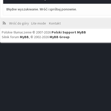
Błędne wyszukiwanie. Wróć i spróbuj ponownie.
Wróć do góry
Lite mode
Kontakt
Polskie tłumaczenie © 2007-2026
Polski Support MyBB
Silnik forum
MyBB
, © 2002-2026
MyBB Group
.