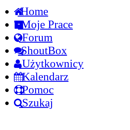
Home
Moje Prace
Forum
ShoutBox
Użytkownicy
Kalendarz
Pomoc
Szukaj