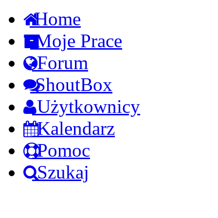
Home
Moje Prace
Forum
ShoutBox
Użytkownicy
Kalendarz
Pomoc
Szukaj