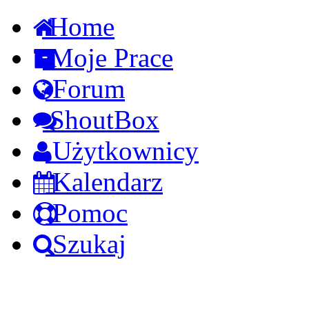
Home
Moje Prace
Forum
ShoutBox
Użytkownicy
Kalendarz
Pomoc
Szukaj