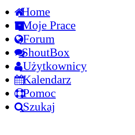
Home
Moje Prace
Forum
ShoutBox
Użytkownicy
Kalendarz
Pomoc
Szukaj