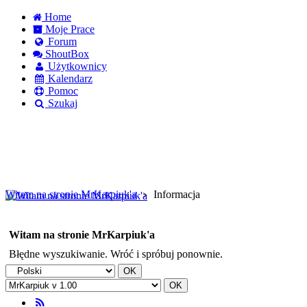
Home
Moje Prace
Forum
ShoutBox
Użytkownicy
Kalendarz
Pomoc
Szukaj
Logowanie
Logowanie Facebook
Rejestracja
Witam na stronie MrKarpiuk'a
Informacja
Witam na stronie MrKarpiuk'a
Błędne wyszukiwanie. Wróć i spróbuj ponownie.