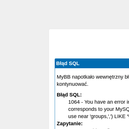
Błąd SQL
MyBB napotkało wewnętrzny bł
kontynuować.
Błąd SQL:
1064 - You have an error 
corresponds to your MySQL 
use near 'groups,',') LIKE '
Zapytanie: