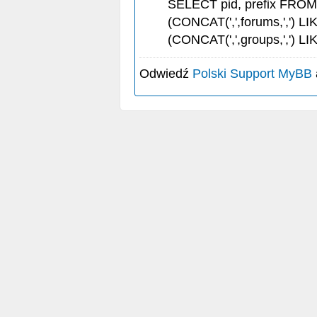
SELECT pid, prefix FRO
(CONCAT(',',forums,',') LI
(CONCAT(',',groups,',') LI
Odwiedź
Polski Support MyBB