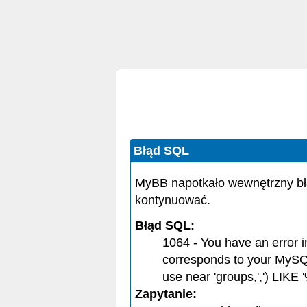
Błąd SQL
MyBB napotkało wewnętrzny bł
kontynuować.
Błąd SQL:
1064 - You have an error 
corresponds to your MySQL 
use near 'groups,',') LIKE '
Zapytanie: