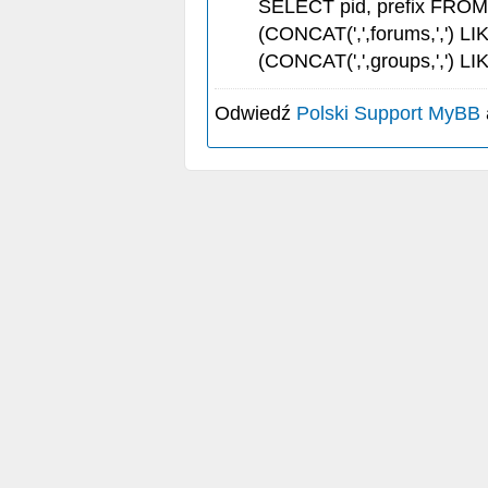
SELECT pid, prefix FRO
(CONCAT(',',forums,',') LI
(CONCAT(',',groups,',') LI
Odwiedź
Polski Support MyBB