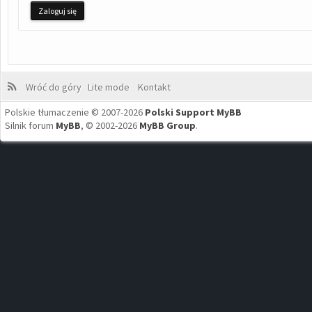
Wróć do góry
Lite mode
Kontakt
Polskie tłumaczenie © 2007-2026
Polski Support MyBB
Silnik forum
MyBB
, © 2002-2026
MyBB Group
.