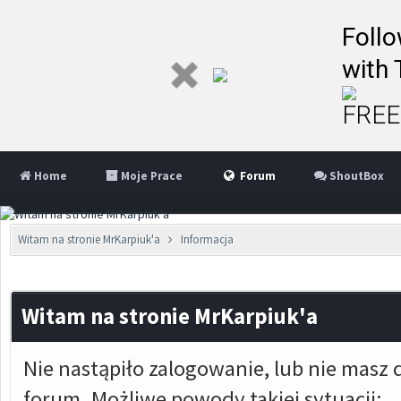
Follo
with 
FREE 
Home
Moje Prace
Forum
ShoutBox
Witam na stronie MrKarpiuk'a
Informacja
Witam na stronie MrKarpiuk'a
Nie nastąpiło zalogowanie, lub nie masz 
forum. Możliwe powody takiej sytuacji: