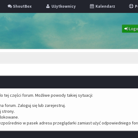
ShoutBox
Użytkownicy
Kalendarz
P
Logo
o tej części forum. Możliwe powody takiej sytuacji:
a forum. Zaloguj się lub zarejestruj.
 strony.
blokowane.
ezpośrednio w pasek adresu przeglądarki zamiast użyć odpowiedniego for