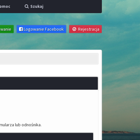
omoc
Szukaj
wanie
Logowanie Facebook
Rejestracja
mularza lub odnośnika.