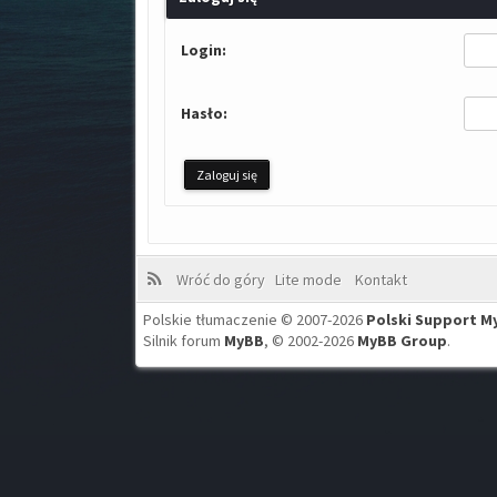
Login:
Hasło:
Wróć do góry
Lite mode
Kontakt
Polskie tłumaczenie © 2007-2026
Polski Support M
Silnik forum
MyBB
, © 2002-2026
MyBB Group
.