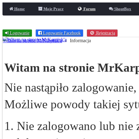
Home
Moje Prace
Forum
ShoutBox
Logowanie
Logowanie Facebook
Rejestracja
Witam na stronie MrKarpiuk'a
Informacja
Witam na stronie MrKar
Nie nastąpiło zalogowanie, 
Możliwe powody takiej sytu
Nie zalogowano lub nie z