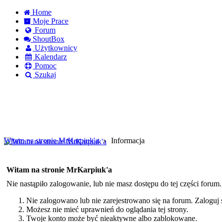
Home
Moje Prace
Forum
ShoutBox
Użytkownicy
Kalendarz
Pomoc
Szukaj
Logowanie
Logowanie Facebook
Rejestracja
Witam na stronie MrKarpiuk'a
Informacja
Witam na stronie MrKarpiuk'a
Nie nastąpiło zalogowanie, lub nie masz dostępu do tej części forum
Nie zalogowano lub nie zarejestrowano się na forum. Zaloguj si
Możesz nie mieć uprawnień do oglądania tej strony.
Twoje konto może być nieaktywne albo zablokowane.