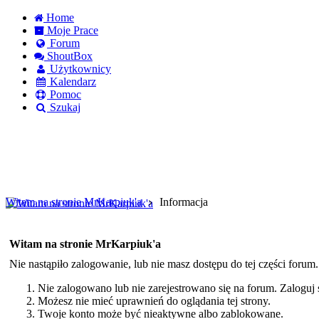
Home
Moje Prace
Forum
ShoutBox
Użytkownicy
Kalendarz
Pomoc
Szukaj
Logowanie
Logowanie Facebook
Rejestracja
Witam na stronie MrKarpiuk'a
Informacja
Witam na stronie MrKarpiuk'a
Nie nastąpiło zalogowanie, lub nie masz dostępu do tej części forum
Nie zalogowano lub nie zarejestrowano się na forum. Zaloguj si
Możesz nie mieć uprawnień do oglądania tej strony.
Twoje konto może być nieaktywne albo zablokowane.