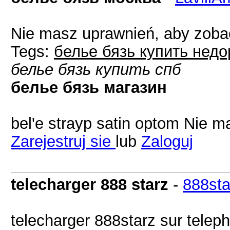
Nie masz uprawnień, aby zobac
Tegs:
белье бязь купить недо
белье бязь купить спб
белье бязь магазин
bel'e strayp satin optom Nie m
Zarejestruj sie
lub
Zaloguj
telecharger 888 starz
-
888sta
telecharger 888starz sur tele