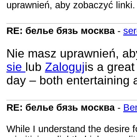
uprawnień, aby zobaczyć linki
RE: белье бязь москва
-
se
Nie masz uprawnień, aby
sie
lub
Zaloguj
is a great
day – both entertaining 
RE: белье бязь москва
-
Be
While I understand the desire 