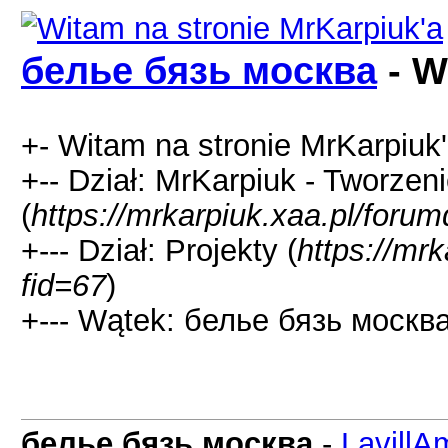
белье бязь москва
- W
+- Witam na stronie MrKarpiuk'
+-- Dział: MrKarpiuk - Tworzeni
(
https://mrkarpiuk.xaa.pl/foru
+--- Dział: Projekty (
https://mr
fid=67
)
+--- Wątek: белье бязь москва
белье бязь москва
-
LavillA