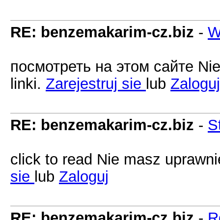
RE: benzemakarim-cz.biz
-
W
посмотреть на этом сайте Ni
linki.
Zarejestruj sie
lub
Zaloguj
RE: benzemakarim-cz.biz
-
S
click to read Nie masz uprawni
sie
lub
Zaloguj
RE: benzemakarim-cz.biz
-
R