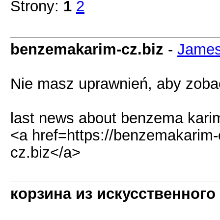
Strony:
1
2
benzemakarim-cz.biz
-
James
Nie masz uprawnień, aby zobac
last news about benzema kari
<a href=https://benzemakarim
cz.biz</a>
корзина из искусственного