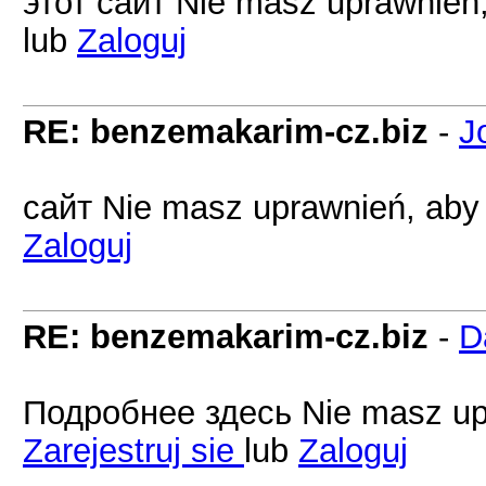
этот сайт Nie masz uprawnień,
lub
Zaloguj
RE: benzemakarim-cz.biz
-
J
сайт Nie masz uprawnień, aby 
Zaloguj
RE: benzemakarim-cz.biz
-
D
Подробнее здесь Nie masz upr
Zarejestruj sie
lub
Zaloguj