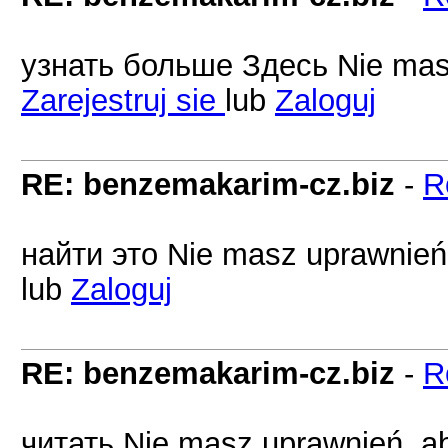
узнать больше Здесь Nie masz
Zarejestruj sie
lub
Zaloguj
RE: benzemakarim-cz.biz
-
R
найти это Nie masz uprawnień,
lub
Zaloguj
RE: benzemakarim-cz.biz
-
R
читать Nie masz uprawnień, ab