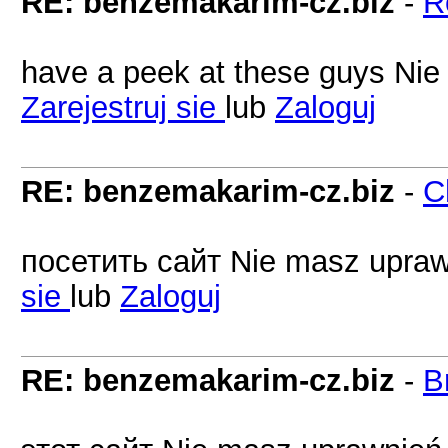
RE: benzemakarim-cz.biz
-
R
have a peek at these guys Nie
Zarejestruj sie
lub
Zaloguj
RE: benzemakarim-cz.biz
-
C
посетить сайт Nie masz uprawn
sie
lub
Zaloguj
RE: benzemakarim-cz.biz
-
B