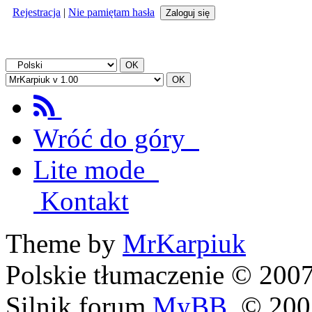
Rejestracja
|
Nie pamiętam hasła
Wróć do góry
Lite mode
Kontakt
Theme by
MrKarpiuk
Polskie tłumaczenie © 20
Silnik forum
MyBB
, © 20