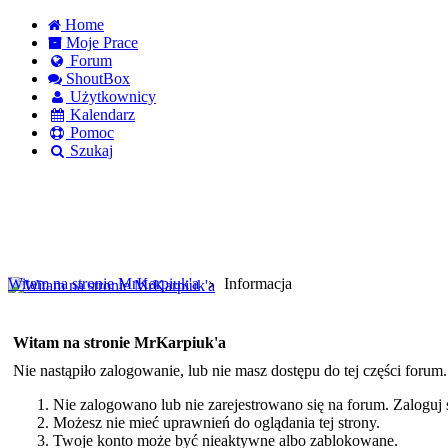
Home
Moje Prace
Forum
ShoutBox
Użytkownicy
Kalendarz
Pomoc
Szukaj
Logowanie
Logowanie Facebook
Rejestracja
Witam na stronie MrKarpiuk'a
Informacja
Witam na stronie MrKarpiuk'a
Nie nastąpiło zalogowanie, lub nie masz dostępu do tej części forum
Nie zalogowano lub nie zarejestrowano się na forum. Zaloguj si
Możesz nie mieć uprawnień do oglądania tej strony.
Twoje konto może być nieaktywne albo zablokowane.