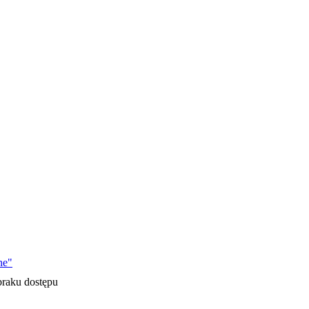
ne"
braku dostępu