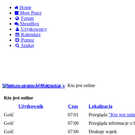
Home
Moje Prace
Forum
ShoutBox
Użytkownicy
Kalendarz
Pomoc
Szukaj
Logowanie
Logowanie Facebook
Rejestracja
Witam na stronie MrKarpiuk'a
Kto jest online
Kto jest online
Użytkownik
Czas
Lokalizacja
Gość
07:01
Przegląda
"Kto jest onli
Gość
07:00
Przegląda informacje o 
Gość
07:00
Drukuje wątek