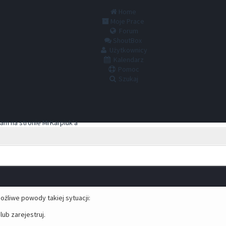
Home
Moje Prace
Forum
ShoutBox
Użytkownicy
Kalendarz
Pomoc
Szukaj
ożliwe powody takiej sytuacji:
lub zarejestruj.