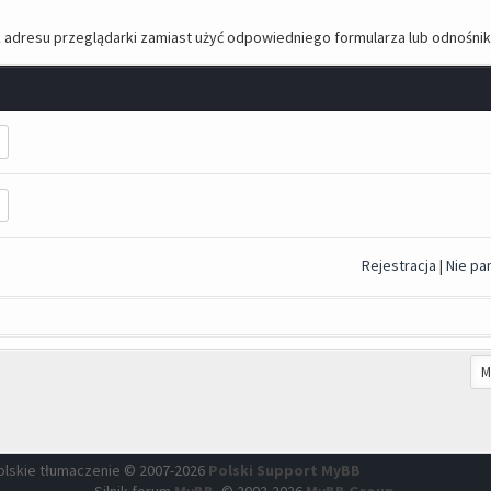
 adresu przeglądarki zamiast użyć odpowiedniego formularza lub odnośnik
Rejestracja
|
Nie pa
olskie tłumaczenie © 2007-2026
Polski Support MyBB