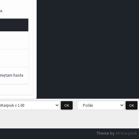
a.
miętam hasła
Theme by
MrKarpiuk