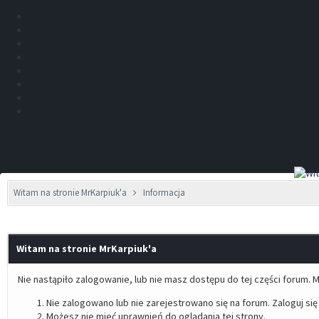
Witam na stronie MrKarpiuk'a
Informacja
Witam na stronie MrKarpiuk'a
Nie nastąpiło zalogowanie, lub nie masz dostępu do tej części forum. M
Nie zalogowano lub nie zarejestrowano się na forum. Zaloguj się 
Możesz nie mieć uprawnień do oglądania tej strony.