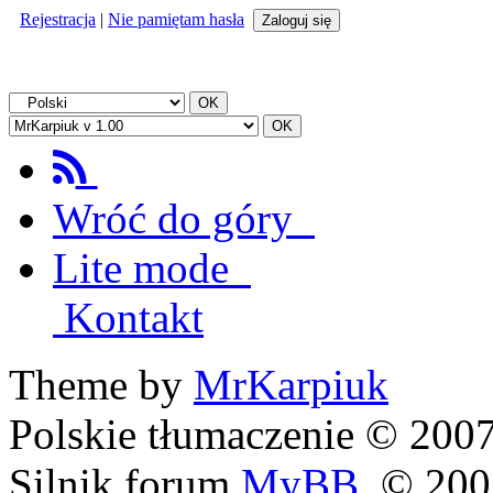
Rejestracja
|
Nie pamiętam hasła
Wróć do góry
Lite mode
Kontakt
Theme by
MrKarpiuk
Polskie tłumaczenie © 20
Silnik forum
MyBB
, © 20