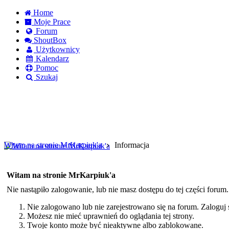
Home
Moje Prace
Forum
ShoutBox
Użytkownicy
Kalendarz
Pomoc
Szukaj
Logowanie
Logowanie Facebook
Rejestracja
Witam na stronie MrKarpiuk'a
Informacja
Witam na stronie MrKarpiuk'a
Nie nastąpiło zalogowanie, lub nie masz dostępu do tej części forum
Nie zalogowano lub nie zarejestrowano się na forum. Zaloguj si
Możesz nie mieć uprawnień do oglądania tej strony.
Twoje konto może być nieaktywne albo zablokowane.