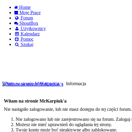
Home
Moje Prace
Forum
ShoutBox
Użytkownicy
Kalendarz
Pomoc
Szukaj
Logowanie
Logowanie Facebook
Rejestracja
Witam na stronie MrKarpiuk'a
Informacja
Witam na stronie MrKarpiuk'a
Nie nastąpiło zalogowanie, lub nie masz dostępu do tej części forum
Nie zalogowano lub nie zarejestrowano się na forum. Zaloguj si
Możesz nie mieć uprawnień do oglądania tej strony.
Twoje konto może być nieaktywne albo zablokowane.