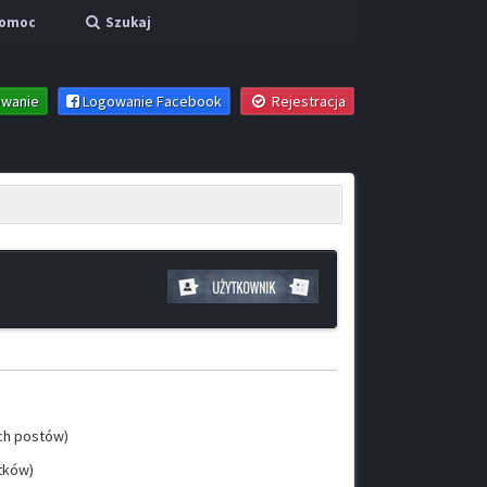
omoc
Szukaj
wanie
Logowanie Facebook
Rejestracja
ich postów)
ątków)