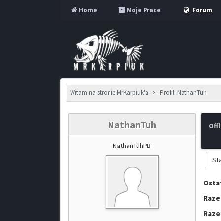
Home
Moje Prace
Forum
Witam na stronie MrKarpiuk'a
Profil: NathanTuh
NathanTuh
Offl
NathanTuhPB
St
Ostat
Raze
Raze