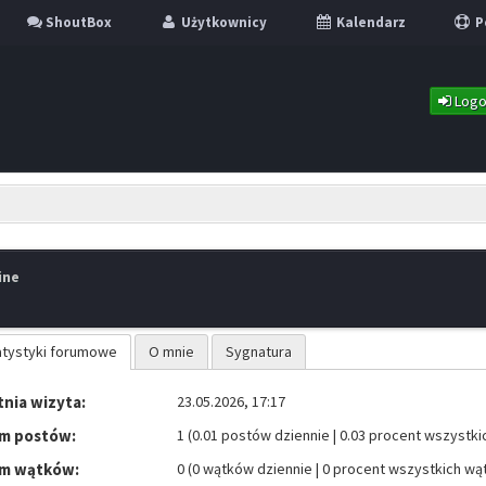
ShoutBox
Użytkownicy
Kalendarz
P
Logo
ine
atystyki forumowe
O mnie
Sygnatura
nia wizyta:
23.05.2026, 17:17
m postów:
1 (0.01 postów dziennie | 0.03 procent wszystk
m wątków:
0 (0 wątków dziennie | 0 procent wszystkich w